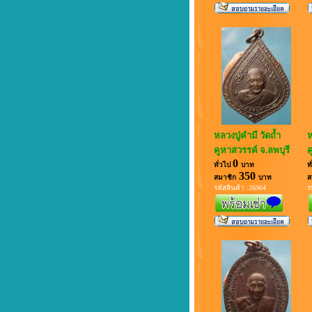
หลวงปู่คำมี วัดถ้ำ
ห
คูหาสวรรค์ จ.ลพบุรี
ค
0
ทั่วไป
บาท
ท
350
สมาชิก
บาท
ส
รหัสสินค้า :26964
ร