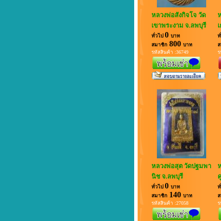
หลวงพ่อสังกิจโจ วัด
ห
เขาพระงาม จ.ลพบุรี
เ
0
ทั่วไป
บาท
ท
800
สมาชิก
บาท
ส
รหัสสินค้า :36749
ร
หลวงพ่อสุต วัดปฐมพา
ห
นิช จ.ลพบุรี
ค
0
ทั่วไป
บาท
ท
140
สมาชิก
บาท
ส
รหัสสินค้า :27058
ร