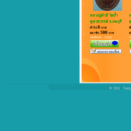
หลวงปู่คำมี วัดถ้ำ
ห
คูหาสวรรค์ จ.ลพบุรี
ค
0
ทั่วไป
บาท
ท
500
สมาชิก
บาท
ส
รหัสสินค้า :26289
ร