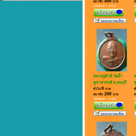
400
สมาชิก
บาท
ส
หลวงพ่อสังกิจโจ...พระดีในดวงใจ...
รหัสสินค้า :35569
ร
ยินดีต้อนรับสู่นานาสาระ
หลวงปู่คำมี วัดถ้ำ
ห
คูหาสวรรค์ จ.ลพบุรี
ค
0
ทั่วไป
บาท
ท
260
สมาชิก
บาท
ส
รหัสสินค้า :35493
ร