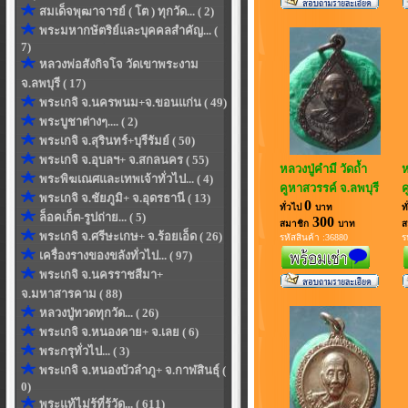
สมเด็จพุฒาจารย์ ( โต ) ทุกวัด... ( 2)
พระมหากษัตริย์และบุคคลสำคัญ... (
7)
หลวงพ่อสังกิจโจ วัดเขาพระงาม
จ.ลพบุรี ( 17)
พระเกจิ จ.นครพนม+จ.ขอนแก่น ( 49)
พระบูชาต่างๆ.... ( 2)
พระเกจิ จ.สุรินทร์+บุรีรัมย์ ( 50)
พระเกจิ จ.อุบลฯ+ จ.สกลนคร ( 55)
หลวงปู่คำมี วัดถ้ำ
ห
พระพิฆเณศและเทพเจ้าทั่วไป... ( 4)
คูหาสวรรค์ จ.ลพบุรี
ค
พระเกจิ จ.ชัยภูมิ+ จ.อุดรธานี ( 13)
0
ทั่วไป
บาท
ท
ล็อคเก็ต-รูปถ่าย... ( 5)
300
สมาชิก
บาท
ส
พระเกจิ จ.ศรีษะเกษ+ จ.ร้อยเอ็ด ( 26)
รหัสสินค้า :36880
ร
เครื่องรางของขลังทั่วไป... ( 97)
พระเกจิ จ.นครราชสีมา+
จ.มหาสารคาม ( 88)
หลวงปู่ทวดทุกวัด... ( 26)
พระเกจิ จ.หนองคาย+ จ.เลย ( 6)
พระกรุทั่วไป... ( 3)
พระเกจิ จ.หนองบัวลำภู+ จ.กาฬสินธุ์ (
0)
พระแท้ไม่รู้ที่รู้วัด... ( 611)