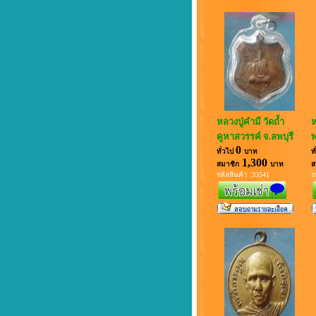
หลวงปู่คำมี วัดถ้ำ
ห
คูหาสวรรค์ จ.ลพบุรี
พ
0
ทั่วไป
บาท
ท
1,300
สมาชิก
บาท
ส
รหัสสินค้า :33541
ร