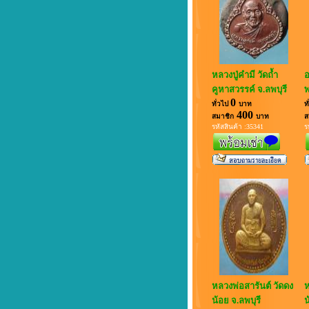
หลวงปู่คำมี วัดถ้ำ
อ
คูหาสวรรค์ จ.ลพบุรี
พ
0
ทั่วไป
บาท
ท
400
สมาชิก
บาท
ส
รหัสสินค้า :35341
ร
หลวงพ่อสารันต์ วัดดง
ห
น้อย จ.ลพบุรี
น