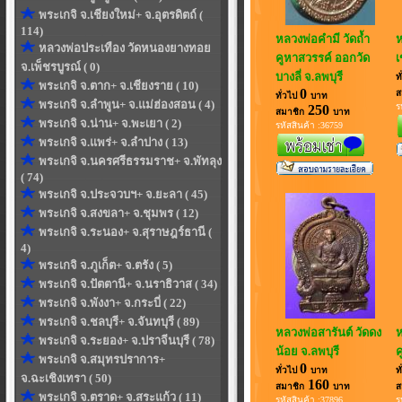
พระเกจิ จ.เชียงใหม่+ จ.อุตรดิตถ์ (
114)
หลวงพ่อคำมี วัดถ้ำ
ห
หลวงพ่อประเทือง วัดหนองยางทอย
คูหาสวรรค์ ออกวัด
เ
จ.เพ็ชรบูรณ์ ( 0)
บางลี่ จ.ลพบุรี
ท
พระเกจิ จ.ตาก+ จ.เชียงราย ( 10)
0
ส
ทั่วไป
บาท
พระเกจิ จ.ลำพูน+ จ.แม่ฮ่องสอน ( 4)
ร
250
สมาชิก
บาท
พระเกจิ จ.น่าน+ จ.พะเยา ( 2)
รหัสสินค้า :36759
พระเกจิ จ.แพร่+ จ.ลำปาง ( 13)
พระเกจิ จ.นครศรีธรรมราช+ จ.พัทลุง
( 74)
พระเกจิ จ.ประจวบฯ+ จ.ยะลา ( 45)
พระเกจิ จ.สงขลา+ จ.ชุมพร ( 12)
พระเกจิ จ.ระนอง+ จ.สุราษฎร์ธานี (
4)
พระเกจิ จ.ภูเก็ต+ จ.ตรัง ( 5)
พระเกจิ จ.ปัตตานี+ จ.นราธิวาส ( 34)
พระเกจิ จ.พังงา+ จ.กระบี่ ( 22)
พระเกจิ จ.ชลบุรี+ จ.จันทบุรี ( 89)
หลวงพ่อสารันต์ วัดดง
ห
พระเกจิ จ.ระยอง+ จ.ปราจีนบุรี ( 78)
น้อย จ.ลพบุรี
ค
พระเกจิ จ.สมุทรปราการ+
0
ทั่วไป
บาท
ท
จ.ฉะเชิงเทรา ( 50)
160
สมาชิก
บาท
ส
พระเกจิ จ.ตราด+ จ.สระแก้ว ( 11)
รหัสสินค้า :37896
ร