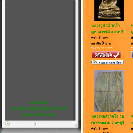
หลวงปู่คำมี วัดถ้ำ
ห
คูหาสวรรค์ จ.ลพบุรี
ค
0
ทั่วไป
บาท
ท
0
สมาชิก
บาท
ส
รหัสสินค้า :37824
ร
....นักเลงพระ....
ประวัติหลวงปู่คำมี พุทธสาโร วัดถ้ำ
คูหาสวรรค์ จ.ลพบุรี
หลวงพ่อสังกิจโจ วัด
ห
พิเศษ...5
เขาพระงาม จ.ลพบุรี
จ
เชิญชวน สมาชิกทุกท่าน แสดงความ
0
ทั่วไป
บาท
ท
คิดเห็น ได้ที่ เว็บบอร์ด ครับ