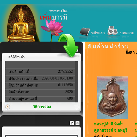
หน้าแรก
บทความ
ตั้งค่
27/8/2552
เปิดร้านค้าเมื่อ
2026-08-01 06:31:00
ปรับปรุงร้านค้าเมื่อ
61113650
ผู้ชมร้านค้าทั้งหมด
3920
สินค้าทั้งหมด
690
จำนวนผู้ชมขณะนี้
วิธีการจอง
หลวงปู่คำมี วัดถ้ำ
ห
คูหาสวรรค์ จ.ลพบุรี
0
จ
ทั่วไป
บาท