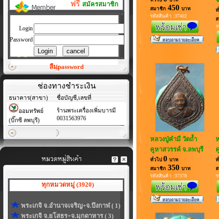
ฟรี
สมัครสมาชิก
450
สมาชิก
บาท
ท
รหัสสินค้า :37402
ส
ร
Login
Password
ลืมpassword
ช่องทางชำระเงิน
ธนาคาร(สาขา)
ชื่อบัญชี,เลขที่
ร้านพระเครื่องเพิ่มบารมี
ออมทรัพย์
0031563976
(บิ๊กซี ลพบุรี)
หลวงปู่คำมี วัดถ้ำ
ห
คูหาสวรรค์ จ.ลพบุรี
ค
0
ทั่วไป
บาท
ท
350
สมาชิก
บาท
ส
รหัสสินค้า :37378
ร
ทุกหมวดหมู่ (3920)
พระเกจิ จ.อำนาจเจริญ+จ.บึงกาฬ ( 1)
พระเกจิ จ.ยโสธร+จ.มุกดาหาร ( 3)