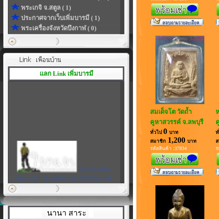
พระเกจิ จ.สตูล ( 1)
ประกาศจากเว็บเพิ่มบารมี ( 1)
พระเครื่องจังหวัดบึงกาฬ ( 0)
แลก Link เพิ่มบารมี
สมเด็จโต วัดถ้ำ
ห
คูหาสวรรค์ จ.ลพบุรี
ค
0
ทั่วไป
บาท
ท
1,200
สมาชิก
บาท
ส
รหัสสินค้า :37834
ร
ร้านพระเครื่อง
เพิ่มบารมี
|
สร้างลิงค์ของโปรไฟล์ในแบบที่
เป็นตัวคุณเอง
นานา สาระ