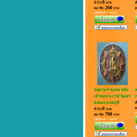
0
ทั่วไป
บาท
ท
260
สมาชิก
บาท
ส
รหัสสินค้า :34283
ร
จตุคามรามเทพ หลัง
ห
เจ้าพ่อพระกาฬ วัดเสา
เ
ธงทอง จ.ลพบุรี
ท
0
ส
ทั่วไป
บาท
ร
700
สมาชิก
บาท
รหัสสินค้า :34049