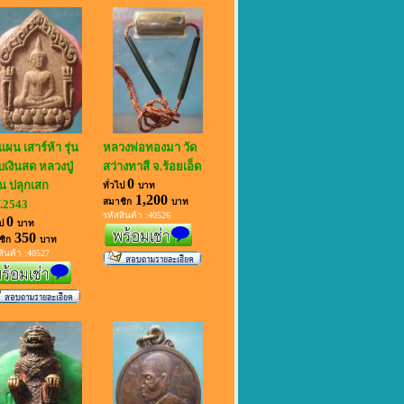
แผน เสาร์ห้า รุ่น
หลวงพ่อทองมา วัด
เงินสด หลวงปู่
สว่างทาสี จ.ร้อยเอ็ด
0
น ปลุกเสก
ทั่วไป
บาท
1,200
สมาชิก
บาท
.2543
รหัสสินค้า :40526
0
ไป
บาท
350
ชิก
บาท
สินค้า :40527