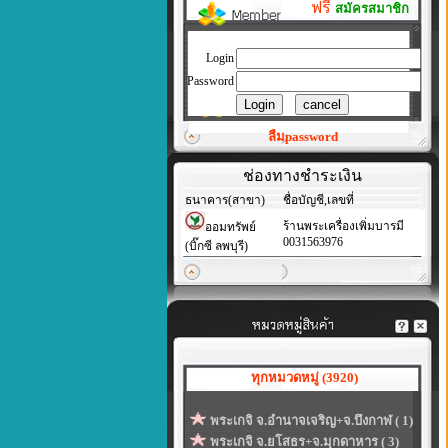
ฟรี
สมัครสมาชิก
Login
Password
ลืมpassword
ช่องทางชำระเงิน
ธนาคาร(สาขา)
ชื่อบัญชี,เลขที่
ร้านพระเครื่องเพิ่มบารมี
ออมทรัพย์
0031563976
(บิ๊กซี ลพบุรี)
ทุกหมวดหมู่ (3920)
พระเกจิ จ.อำนาจเจริญ+จ.บึงกาฬ ( 1)
พระเกจิ จ.ยโสธร+จ.มุกดาหาร ( 3)