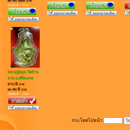
600
สมาชิก
บาท
รหัสสินค้า :43107
หลวงปู่หมุน วัดบ้าน
จาน จ.ศรีสะเกษ
0
ทั่วไป
บาท
0
สมาชิก
บาท
รหัสสินค้า :19902
กระโดดไปหน้า