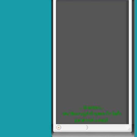
....นักเลงพระ....
ประวัติหลวงปู่คำมี พุทธสาโร วัดถ้ำ
คูหาสวรรค์ จ.ลพบุรี
พิเศษ...5
เชิญชวน สมาชิกทุกท่าน แสดงความ
คิดเห็น ได้ที่ เว็บบอร์ด ครับ