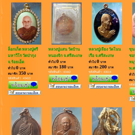
ล็อกเก็ต หลวงปู่ศรี
หลวงปู่แสน วัดบ้าน
หลวงปู่เจียง วัดโนน
ขุน
มหาวีโร วัดป่ากุง
หนองจิก จ.ศรีสะเกษ
เรือ จ.ศรีสะเกษ
ชอบ
0
0
จ.ร้อยเอ็ด
หมุ
ทั่วไป
บาท
ทั่วไป
บาท
180
200
0
สมาชิก
บาท
สมาชิก
บาท
พ.ศ
ทั่วไป
บาท
รหัสสินค้า :43442
รหัสสินค้า :43614
350
สมาชิก
บาท
ทั่ว
รหัสสินค้า :43453
สมา
รหัส