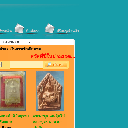
ีชำระเงิน
ติดต่อเรา
ปรับปรุงร้านค้า
 :0845496868
Fax :
น้าแรก ในการเข้าเยี่ยมชม
สวัสดีปีใหม่ ๒๕๖๒....ลดแหลก+แจกแถม....ตามราย
งพ่อคำดี วัดบูรพา
พระผงขุุนแผนอุ้มไก่
รีสะเกษ
หลวงปู่สรวง เทวดา
0
เล่นดิน
ไป
บาท