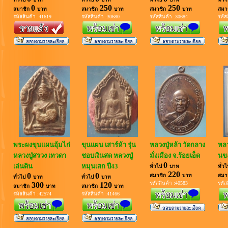
0
250
250
สมาชิก
บาท
สมาชิก
บาท
สมาชิก
บาท
สมา
รหัสสินค้า :41619
รหัสสินค้า :30680
รหัสสินค้า :30684
รหัส
พระผงขุนแผนอุ้มไก่
ขุนแผน เสาร์ห้า รุ่น
หลวงปู่หล้า วัดกลาง
หลว
หลวงปู่สรวง เทวดา
ชอบเงินสด หลวงปู่
มั่งเมือง จ.ร้อยเอ็ด
นขะ
0
เล่นดิน
หมุนเสก ปี43
ทั่วไป
บาท
ทั่ว
220
0
0
สมาชิก
บาท
สมา
ทั่วไป
บาท
ทั่วไป
บาท
รหัสสินค้า :40583
รหัส
300
120
สมาชิก
บาท
สมาชิก
บาท
รหัสสินค้า :42574
รหัสสินค้า :41466