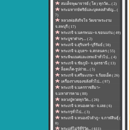
สมเด็จพุฒาจารย์ ( โต ) ทุกวัด... ( 2)
พระมหากษัตริย์และบุคคลสำคัญ... (
7)
หลวงพ่อสังกิจโจ วัดเขาพระงาม
จ.ลพบุรี ( 17)
พระเกจิ จ.นครพนม+จ.ขอนแก่น ( 49)
พระบูชาต่างๆ.... ( 2)
พระเกจิ จ.สุรินทร์+บุรีรัมย์ ( 50)
พระเกจิ จ.อุบลฯ+ จ.สกลนคร ( 55)
พระพิฆเณศและเทพเจ้าทั่วไป... ( 4)
พระเกจิ จ.ชัยภูมิ+ จ.อุดรธานี ( 13)
ล็อคเก็ต-รูปถ่าย... ( 5)
พระเกจิ จ.ศรีษะเกษ+ จ.ร้อยเอ็ด ( 26)
เครื่องรางของขลังทั่วไป... ( 97)
พระเกจิ จ.นครราชสีมา+
จ.มหาสารคาม ( 88)
หลวงปู่ทวดทุกวัด... ( 26)
พระเกจิ จ.หนองคาย+ จ.เลย ( 6)
พระกรุทั่วไป... ( 3)
พระเกจิ จ.หนองบัวลำภู+ จ.กาฬสินธุ์ (
0)
พระแท้ไม่รู้ที่รู้วัด... ( 611)