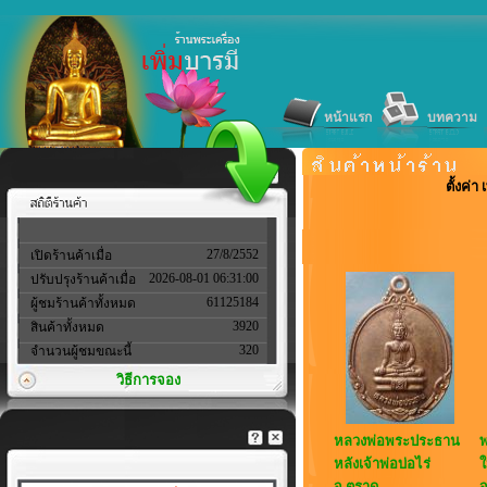
หน้าแรก
บทความ
ตั้งค่
27/8/2552
เปิดร้านค้าเมื่อ
2026-08-01 06:31:00
ปรับปรุงร้านค้าเมื่อ
61125184
ผู้ชมร้านค้าทั้งหมด
3920
สินค้าทั้งหมด
320
จำนวนผู้ชมขณะนี้
วิธีการจอง
หลวงพ่อพระประธาน
พ
หลังเจ้าพ่อบ่อไร่
ใ
จ.ตราด
จ