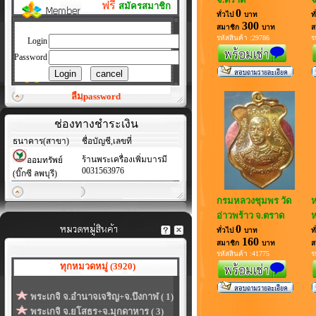
ฟรี
สมัครสมาชิก
0
ทั่วไป
บาท
ท
300
สมาชิก
บาท
ส
รหัสสินค้า :29786
ร
Login
Password
ลืมpassword
ช่องทางชำระเงิน
ธนาคาร(สาขา)
ชื่อบัญชี,เลขที่
ร้านพระเครื่องเพิ่มบารมี
ออมทรัพย์
0031563976
(บิ๊กซี ลพบุรี)
กรมหลวงชุมพร วัด
ห
อ่าวพร้าว จ.ตราด
ห
0
ทั่วไป
บาท
ท
160
สมาชิก
บาท
ส
รหัสสินค้า :41775
ร
ทุกหมวดหมู่ (3920)
พระเกจิ จ.อำนาจเจริญ+จ.บึงกาฬ ( 1)
พระเกจิ จ.ยโสธร+จ.มุกดาหาร ( 3)