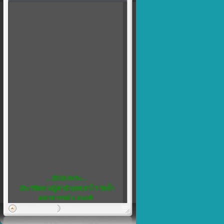
....นักเลงพระ....
ประวัติหลวงปู่คำมี พุทธสาโร วัดถ้ำ
คูหาสวรรค์ จ.ลพบุรี
พิเศษ...5
เชิญชวน สมาชิกทุกท่าน แสดงความ