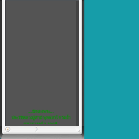
....นักเลงพระ....
ประวัติหลวงปู่คำมี พุทธสาโร วัดถ้ำ
คูหาสวรรค์ จ.ลพบุรี
พิเศษ...5
เชิญชวน สมาชิกทุกท่าน แสดงความ