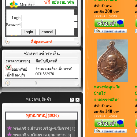
ฟรี
สมัครสมาชิก
0
ทั่วไป
บาท
ท
200
สมาชิก
บาท
ส
รหัสสินค้า :34379
ร
Login
Password
ลืมpassword
ช่องทางชำระเงิน
ธนาคาร(สาขา)
ชื่อบัญชี,เลขที่
ร้านพระเครื่องเพิ่มบารมี
ออมทรัพย์
0031563976
(บิ๊กซี ลพบุรี)
หลวงพ่อคูณ วัด
ห
บ้านไร่
บ
จ.นครราชสีมา
จ
0
ทั่วไป
บาท
ท
140
สมาชิก
บาท
ส
ทุกหมวดหมู่ (3920)
รหัสสินค้า :40684
ร
พระเกจิ จ.อำนาจเจริญ+จ.บึงกาฬ ( 1)
พระเกจิ จ.ยโสธร+จ.มุกดาหาร ( 3)