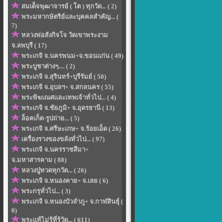
สมเด็จพุฒาจารย์ ( โต ) ทุกวัด... ( 2)
พระมหากษัตริย์และบุคคลสำคัญ... (
7)
หลวงพ่อสังกิจโจ วัดเขาพระงาม
จ.ลพบุรี ( 17)
พระเกจิ จ.นครพนม+จ.ขอนแก่น ( 49)
พระบูชาต่างๆ.... ( 2)
พระเกจิ จ.สุรินทร์+บุรีรัมย์ ( 50)
พระเกจิ จ.อุบลฯ+ จ.สกลนคร ( 55)
พระพิฆเณศและเทพเจ้าทั่วไป... ( 4)
พระเกจิ จ.ชัยภูมิ+ จ.อุดรธานี ( 13)
ล็อคเก็ต-รูปถ่าย... ( 5)
พระเกจิ จ.ศรีษะเกษ+ จ.ร้อยเอ็ด ( 26)
เครื่องรางของขลังทั่วไป... ( 97)
พระเกจิ จ.นครราชสีมา+
จ.มหาสารคาม ( 88)
หลวงปู่ทวดทุกวัด... ( 26)
พระเกจิ จ.หนองคาย+ จ.เลย ( 6)
พระกรุทั่วไป... ( 3)
พระเกจิ จ.หนองบัวลำภู+ จ.กาฬสินธุ์ (
0)
พระแท้ไม่รู้ที่รู้วัด... ( 611)