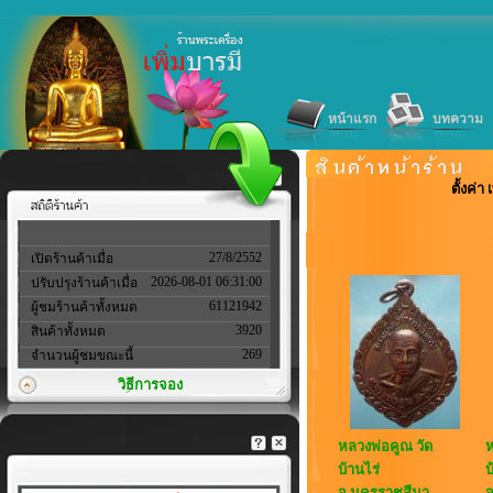
หน้าแรก
บทความ
ตั้งค่
27/8/2552
เปิดร้านค้าเมื่อ
2026-08-01 06:31:00
ปรับปรุงร้านค้าเมื่อ
61121942
ผู้ชมร้านค้าทั้งหมด
3920
สินค้าทั้งหมด
269
จำนวนผู้ชมขณะนี้
วิธีการจอง
หลวงพ่อคูณ วัด
ห
บ้านไร่
บ
จ.นครราชสีมา
จ