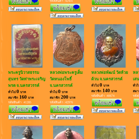
รหัสสินค้า :42431
พระครูนิวาสธรรม
หลวงพ่อพระครูเต็ม
หลวงพ่อพัฒน์ วัดห้วย
หลว
สุนทร วัดท่าพระเจริญ
วัดหนองโพธิ์
ด้วน จ.นครสวรรค์
เสน
0
พรต จ.นครสวรรค์
จ.นครสวรรค์
ทั่วไป
บาท
ทั่ว
140
0
0
สมาชิก
บาท
สมา
ทั่วไป
บาท
ทั่วไป
บาท
รหัสสินค้า :40674
รหัส
160
200
สมาชิก
บาท
สมาชิก
บาท
รหัสสินค้า :41285
รหัสสินค้า :42976