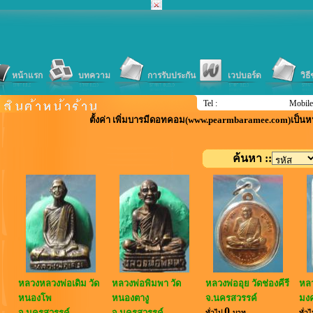
หน้าแรก
บทความ
การรับประกัน
เวปบอร์ด
วิธ
Tel :
Mobile
ตั้งค่า เพิ่มบารมีดอทคอม(www.pearmbaramee.com)เป็นห
ค้นหา ::
หลวงหลวงพ่อเดิม วัด
หลวงพ่อพิมพา วัด
หลวงพ่ออุย วัดช่องคีรี
หลว
หนองโพ
หนองตางู
จ.นครสวรรค์
มงค
0
จ.นครสวรรค์
จ.นครสวรรค์
ทั่วไป
บาท
ทั่ว