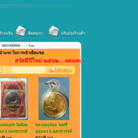
ีชำระเงิน
ติดต่อเรา
ปรับปรุงร้านค้า
 :0845496868
Fax :
น้าแรก ในการเข้าเยี่ยมชม
สวัสดีปีใหม่ ๒๕๖๒....ลดแหลก+แจกแถม....ตามรายละเอียดห
งพ่อเดช วัดสังฆ
หลวงพ่อจ้อย วัดศรี
ล จ.นครสวรรค์
อุทุมพร จ.นครสวรรค์
0
0
ไป
บาท
ทั่วไป
บาท