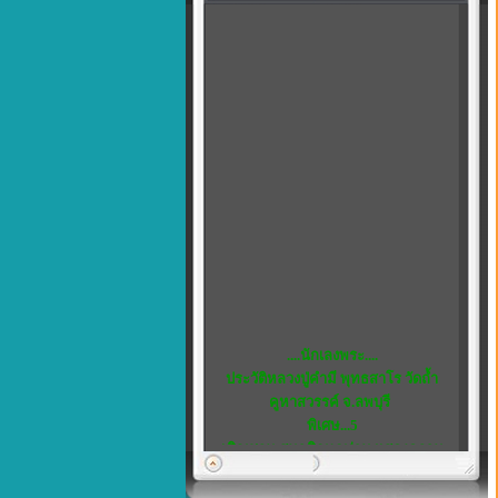
....นักเลงพระ....
ประวัติหลวงปู่คำมี พุทธสาโร วัดถ้ำ
คูหาสวรรค์ จ.ลพบุรี
พิเศษ...5
เชิญชวน สมาชิกทุกท่าน แสดงความ
คิดเห็น ได้ที่ เว็บบอร์ด ครับ
หลวงพ่อสังกิจโจ...พระดีในดวงใจ...