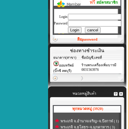
ฟรี
สมัครสมาชิก
Login
Password
ลืมpassword
ช่องทางชำระเงิน
ธนาคาร(สาขา)
ชื่อบัญชี,เลขที่
ร้านพระเครื่องเพิ่มบารมี
ออมทรัพย์
0031563976
(บิ๊กซี ลพบุรี)
ทุกหมวดหมู่ (3920)
พระเกจิ จ.อำนาจเจริญ+จ.บึงกาฬ ( 1)
พระเกจิ จ.ยโสธร+จ.มุกดาหาร ( 3)