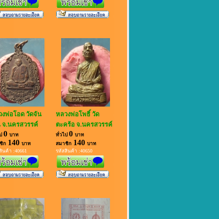
งพ่อโอด วัดจัน
หลวงพ่อโพธิ์ วัด
 จ.นครสวรรค์
ตะคร้อ จ.นครสวรรค์
0
0
ไป
บาท
ทั่วไป
บาท
140
140
ชิก
บาท
สมาชิก
บาท
สินค้า :40661
รหัสสินค้า :40650