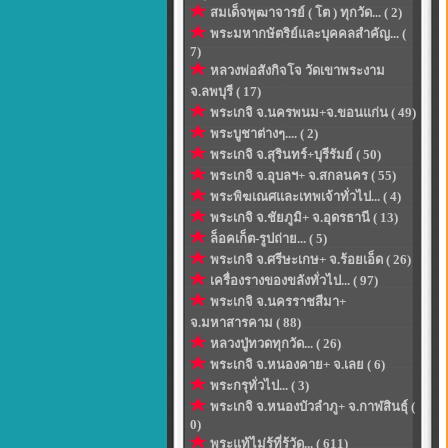
สมเด็จพุฒาจารย์ ( โต ) ทุกวัด... ( 2)
พระมหากษัตริย์และบุคคลสำคัญ... (
7)
หลวงพ่อสังกิจโจ วัดเขาพระงาม
จ.ลพบุรี ( 17)
พระเกจิ จ.นครพนม+จ.ขอนแก่น ( 49)
พระบูชาต่างๆ.... ( 2)
พระเกจิ จ.สุรินทร์+บุรีรัมย์ ( 50)
พระเกจิ จ.อุบลฯ+ จ.สกลนคร ( 55)
พระพิฆเณศและเทพเจ้าทั่วไป... ( 4)
พระเกจิ จ.ชัยภูมิ+ จ.อุดรธานี ( 13)
ล็อคเก็ต-รูปถ่าย... ( 5)
พระเกจิ จ.ศรีษะเกษ+ จ.ร้อยเอ็ด ( 26)
เครื่องรางของขลังทั่วไป... ( 97)
พระเกจิ จ.นครราชสีมา+
จ.มหาสารคาม ( 88)
หลวงปู่ทวดทุกวัด... ( 26)
พระเกจิ จ.หนองคาย+ จ.เลย ( 6)
พระกรุทั่วไป... ( 3)
พระเกจิ จ.หนองบัวลำภู+ จ.กาฬสินธุ์ (
0)
พระแท้ไม่รู้ที่รู้วัด... ( 611)