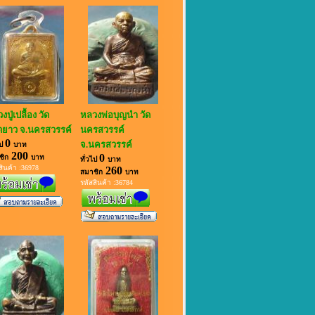
ปู่เปลื้อง วัด
หลวงพ่อบุญนำ วัด
ยาว จ.นครสวรรค์
นครสวรรค์
0
จ.นครสวรรค์
ไป
บาท
200
0
ชิก
บาท
ทั่วไป
บาท
สินค้า :36978
260
สมาชิก
บาท
รหัสสินค้า :36784