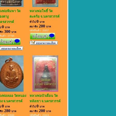
งพ่อพิมพา วัด
หลวงพ่อโพธิ์ วัด
งตางู
ตะคร้อ จ.นครสวรรค์
0
ครสวรรค์
ทั่วไป
บาท
200
0
สมาชิก
บาท
ไป
บาท
รหัสสินค้า :35057
300
ชิก
บาท
สินค้า :37769
งพ่อลออ วัดหนอง
หลวงพ่อบัวเผื่อน วัด
ง จ.นครสวรรค์
หลังเขา จ.นครสวรรค์
0
0
ไป
บาท
ทั่วไป
บาท
280
200
ชิก
บาท
สมาชิก
บาท
สินค้า :33949
รหัสสินค้า :23313