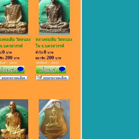
งพ่อเดิม วัดหนอง
หลวงพ่อเดิม วัดหนอง
จ.นครสวรรค์
โพ จ.นครสวรรค์
0
0
ไป
บาท
ทั่วไป
บาท
200
200
ชิก
บาท
สมาชิก
บาท
สินค้า :38439
รหัสสินค้า :38438